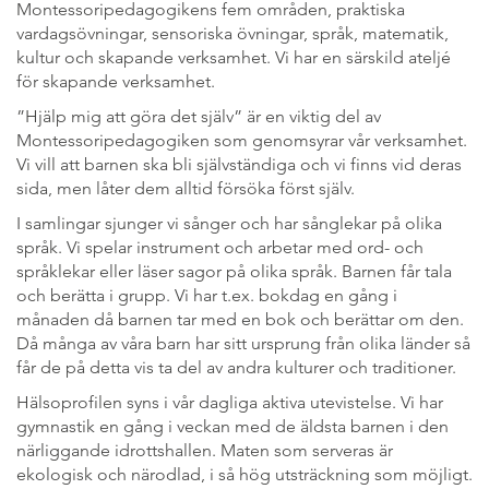
Montessoripedagogikens fem områden, praktiska
vardagsövningar, sensoriska övningar, språk, matematik,
kultur och skapande verksamhet. Vi har en särskild ateljé
för skapande verksamhet.
”Hjälp mig att göra det själv” är en viktig del av
Montessoripedagogiken som genomsyrar vår verksamhet.
Vi vill att barnen ska bli självständiga och vi finns vid deras
sida, men låter dem alltid försöka först själv.
I samlingar sjunger vi sånger och har sånglekar på olika
språk. Vi spelar instrument och arbetar med ord- och
språklekar eller läser sagor på olika språk. Barnen får tala
och berätta i grupp. Vi har t.ex. bokdag en gång i
månaden då barnen tar med en bok och berättar om den.
Då många av våra barn har sitt ursprung från olika länder så
får de på detta vis ta del av andra kulturer och traditioner.
Hälsoprofilen syns i vår dagliga aktiva utevistelse. Vi har
gymnastik en gång i veckan med de äldsta barnen i den
närliggande idrottshallen. Maten som serveras är
ekologisk och närodlad, i så hög utsträckning som möjligt.